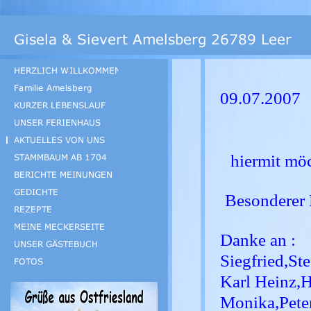
09.07.2007
hiermit möc
Besonderer 
Danke an :
Siegfried,St
Karl Heinz,H
Monika,Peter