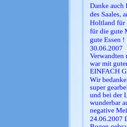
Danke auch F
des Saales, 
Holtland für
für die gute
gute Essen !
30.06.2007 W
Verwandten u
war mit gute
EINFACH G
Wir bedanken
super gearbe
und bei der L
wunderbar au
negative Mei
24.06.2007 D
Bogen gebra