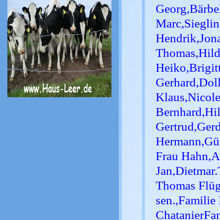
Georg,Bärbel
Marc,Sieglin
Hendrik,Jona
Thomas,Hild
Heiko,Brigi
Gerhard,Dol
Klaus,Nicole
Bernhard,Hi
Gertrud,Gerd
Hermann,Gün
Frau Hahn,An
Jan,Dietmar.
Thomas Flüg
sen.,Familie
Chatanier
Fa